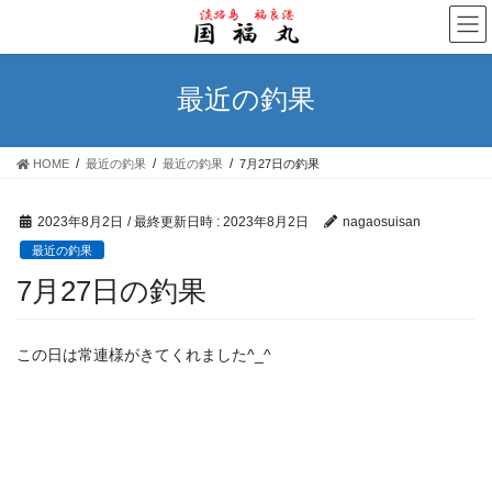
コ
ナ
ン
ビ
テ
ゲ
ン
ー
最近の釣果
ツ
シ
へ
ョ
ス
ン
HOME
最近の釣果
最近の釣果
7月27日の釣果
キ
に
ッ
移
プ
動
2023年8月2日
/ 最終更新日時 :
2023年8月2日
nagaosuisan
最近の釣果
7月27日の釣果
この日は常連様がきてくれました^_^