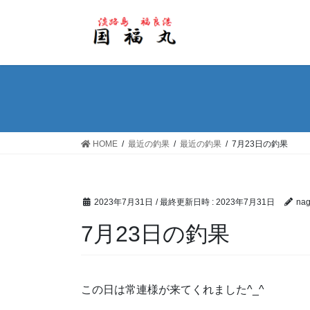
コ
ナ
ン
ビ
テ
ゲ
ン
ー
ツ
シ
へ
ョ
ス
ン
キ
に
ッ
移
HOME
最近の釣果
最近の釣果
7月23日の釣果
プ
動
2023年7月31日
/ 最終更新日時 :
2023年7月31日
nag
7月23日の釣果
この日は常連様が来てくれました^_^