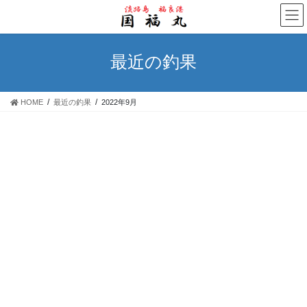
コ
ナ
ン
ビ
テ
ゲ
ン
ー
最近の釣果
ツ
シ
へ
ョ
ス
ン
HOME
最近の釣果
2022年9月
キ
に
ッ
移
プ
動