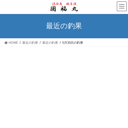
コ
ナ
ン
ビ
テ
ゲ
ン
ー
最近の釣果
ツ
シ
へ
ョ
ス
ン
HOME
最近の釣果
最近の釣果
5月30日の釣果
キ
に
ッ
移
プ
動