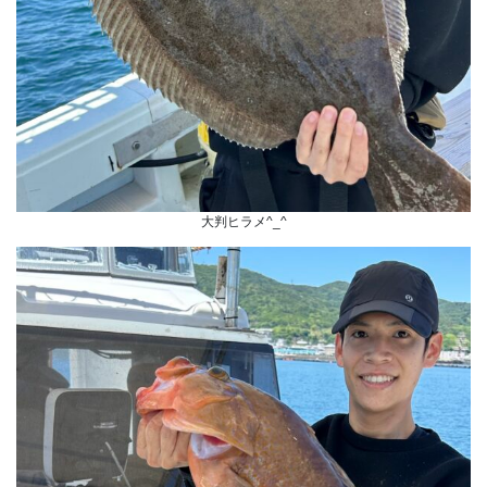
大判ヒラメ^_^