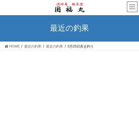
コ
ナ
ン
ビ
テ
ゲ
ン
ー
最近の釣果
ツ
シ
へ
ョ
ス
ン
HOME
最近の釣果
最近の釣果
5月25日呑ま釣り
キ
に
ッ
移
プ
動