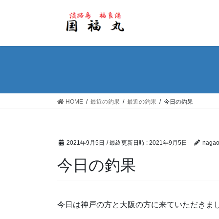
コ
ナ
ン
ビ
テ
ゲ
ン
ー
ツ
シ
へ
ョ
ス
ン
キ
に
ッ
移
HOME
最近の釣果
最近の釣果
今日の釣果
プ
動
2021年9月5日
/ 最終更新日時 :
2021年9月5日
nagao
今日の釣果
今日は神戸の方と大阪の方に来ていただきました