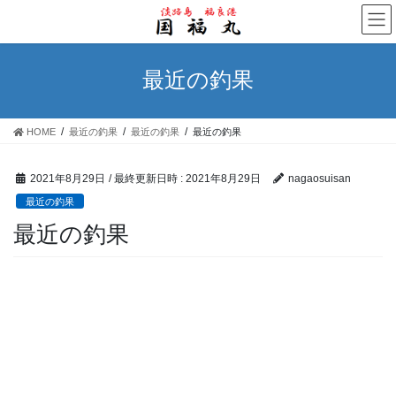
コ
ナ
ン
ビ
テ
ゲ
ン
ー
最近の釣果
ツ
シ
へ
ョ
ス
ン
HOME
最近の釣果
最近の釣果
最近の釣果
キ
に
ッ
移
プ
動
2021年8月29日
/ 最終更新日時 :
2021年8月29日
nagaosuisan
最近の釣果
最近の釣果