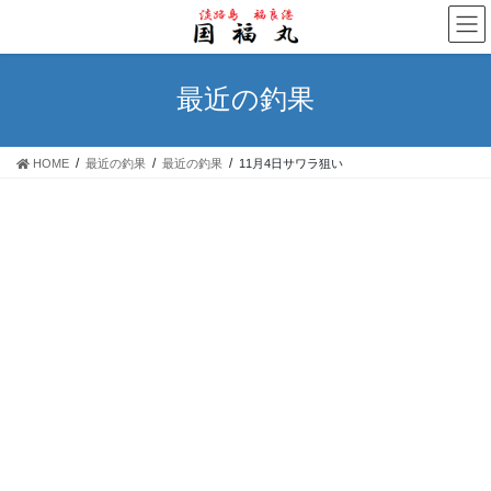
コ
ナ
ン
ビ
テ
ゲ
ン
ー
最近の釣果
ツ
シ
へ
ョ
ス
ン
HOME
最近の釣果
最近の釣果
11月4日サワラ狙い
キ
に
ッ
移
プ
動