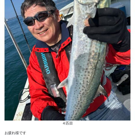
４匹目
お疲れ様です