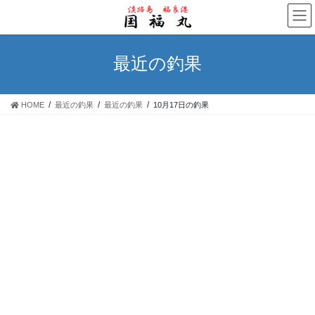
コ
ナ
ン
ビ
テ
ゲ
ン
ー
最近の釣果
ツ
シ
へ
ョ
ス
ン
HOME
最近の釣果
最近の釣果
10月17日の釣果
キ
に
ッ
移
プ
動