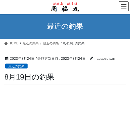
コ
ナ
ン
ビ
テ
ゲ
ン
ー
最近の釣果
ツ
シ
へ
ョ
ス
ン
HOME
最近の釣果
最近の釣果
8月19日の釣果
キ
に
ッ
移
プ
動
2023年8月24日
/ 最終更新日時 :
2023年8月24日
nagaosuisan
最近の釣果
8月19日の釣果