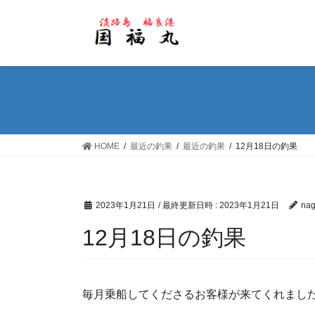
コ
ナ
ン
ビ
テ
ゲ
ン
ー
ツ
シ
へ
ョ
ス
ン
キ
に
ッ
移
HOME
最近の釣果
最近の釣果
12月18日の釣果
プ
動
2023年1月21日
/ 最終更新日時 :
2023年1月21日
nag
12月18日の釣果
毎月乗船してくださるお客様が来てくれました^