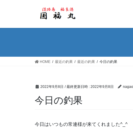
コ
ナ
ン
ビ
テ
ゲ
ン
ー
ツ
シ
へ
ョ
ス
ン
キ
に
ッ
移
HOME
最近の釣果
最近の釣果
今日の釣果
プ
動
2022年9月8日
/ 最終更新日時 :
2022年9月8日
nagao
今日の釣果
今日はいつもの常連様が来てくれました^_^