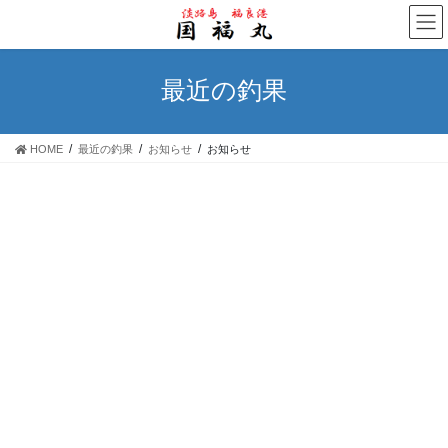
コ
ナ
ン
ビ
テ
ゲ
ン
ー
最近の釣果
ツ
シ
へ
ョ
ス
ン
HOME
最近の釣果
お知らせ
お知らせ
キ
に
ッ
移
プ
動