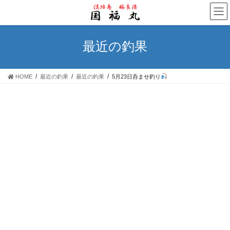
コ
ナ
ン
ビ
テ
ゲ
ン
ー
最近の釣果
ツ
シ
へ
ョ
ス
ン
HOME
最近の釣果
最近の釣果
5月23日呑ませ釣り
キ
に
ッ
移
プ
動