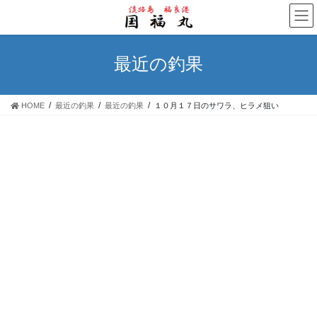
コ
ナ
ン
ビ
テ
ゲ
ン
ー
最近の釣果
ツ
シ
へ
ョ
ス
ン
HOME
最近の釣果
最近の釣果
１０月１７日のサワラ、ヒラメ狙い
キ
に
ッ
移
プ
動