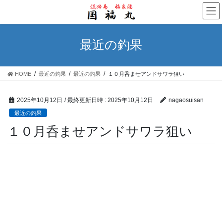
コ
ナ
ン
ビ
テ
ゲ
ン
ー
最近の釣果
ツ
シ
へ
ョ
ス
ン
HOME
最近の釣果
最近の釣果
１０月呑ませアンドサワラ狙い
キ
に
ッ
移
プ
動
2025年10月12日
/ 最終更新日時 :
2025年10月12日
nagaosuisan
最近の釣果
１０月呑ませアンドサワラ狙い