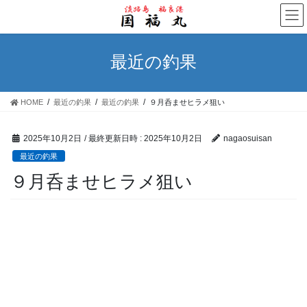
コ
ナ
ン
ビ
テ
ゲ
ン
ー
最近の釣果
ツ
シ
へ
ョ
ス
ン
HOME
最近の釣果
最近の釣果
９月呑ませヒラメ狙い
キ
に
ッ
移
プ
動
2025年10月2日
/ 最終更新日時 :
2025年10月2日
nagaosuisan
最近の釣果
９月呑ませヒラメ狙い