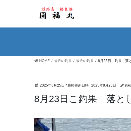
コ
ナ
ン
ビ
テ
ゲ
ン
ー
ツ
シ
へ
ョ
ス
ン
キ
に
ッ
移
HOME
最近の釣果
最近の釣果
8月23日こ釣果 落
プ
動
2025年8月25日
/ 最終更新日時 :
2025年8月25日
nag
8月23日こ釣果 落と