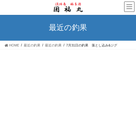
コ
ナ
ン
ビ
テ
ゲ
ン
ー
最近の釣果
ツ
シ
へ
ョ
ス
ン
HOME
最近の釣果
最近の釣果
7月31日の釣果 落とし込み&ジグ
キ
に
ッ
移
プ
動