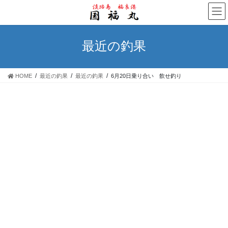
コ
ナ
ン
ビ
テ
ゲ
ン
ー
最近の釣果
ツ
シ
へ
ョ
ス
ン
HOME
最近の釣果
最近の釣果
6月20日乗り合い 飲せ釣り
キ
に
ッ
移
プ
動