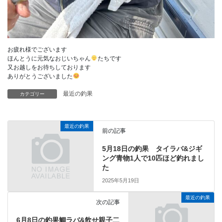
お疲れ様でございます
ほんとうに元気なおじいちゃん
たちです
又お越しをお待ちしております
ありがとうございました
最近の釣果
カテゴリー
最近の釣果
前の記事
5月18日の釣果 タイラバ&ジギ
ング青物1人で10匹ほど釣れまし
た
2025年5月19日
最近の釣果
次の記事
6月8日の釣果鯛ラバ&飲せ親子二