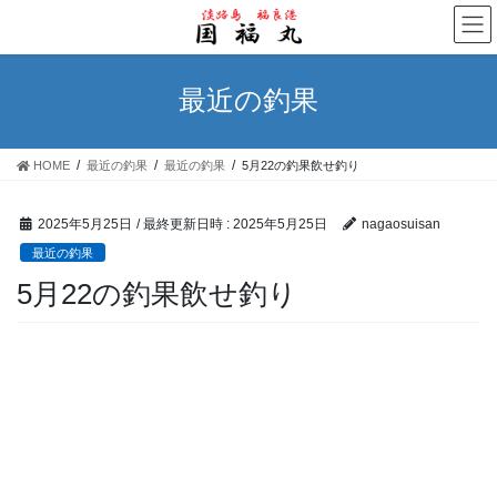
コ
ナ
ン
ビ
テ
ゲ
ン
ー
最近の釣果
ツ
シ
へ
ョ
ス
ン
HOME
最近の釣果
最近の釣果
5月22の釣果飲せ釣り
キ
に
ッ
移
プ
動
2025年5月25日
/ 最終更新日時 :
2025年5月25日
nagaosuisan
最近の釣果
5月22の釣果飲せ釣り