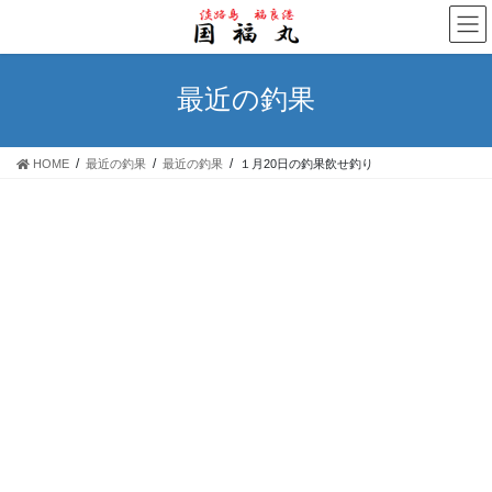
コ
ナ
ン
ビ
テ
ゲ
ン
ー
最近の釣果
ツ
シ
へ
ョ
ス
ン
HOME
最近の釣果
最近の釣果
１月20日の釣果飲せ釣り
キ
に
ッ
移
プ
動