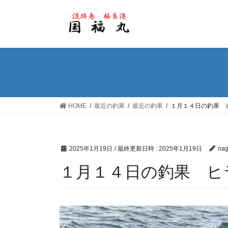
コ
ナ
ン
ビ
テ
ゲ
ン
ー
ツ
シ
へ
ョ
ス
ン
キ
に
ッ
移
HOME
最近の釣果
最近の釣果
１月１４日の釣果 
プ
動
2025年1月19日
/ 最終更新日時 :
2025年1月19日
nag
１月１４日の釣果 ヒ